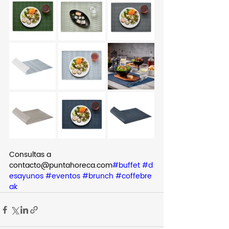
Consultas a 
contacto@puntahoreca.com
#buffet
#d
esayunos
#eventos
#brunch
#coffebre
ak