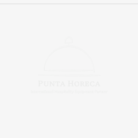
GLASART + Punta Horeca:
una nueva generación de
buffets profesionales
Buffet
Cooking Trolley & Estaciones
Productos