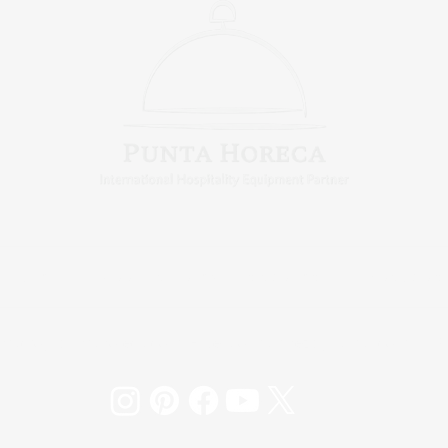
Buffet
Cooking Trolley & Estaciones
Productos
ntacto@puntahoreca.com
-
sergio.martinez.p@gmail.com
| Pun